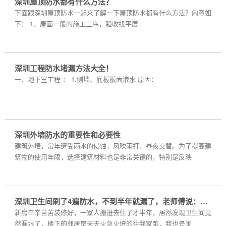
深圳屋顶防水都有什么方法？
下面跟深圳屋顶防水一起来了解一下屋顶防水都有什么方法？内容如
下： 1、屋面一般的施工工序，验收找平层
深圳工程防水堵漏方法大全！
一、地下室工程 ： 1.侧墙、底板板面渗水 原因：
深圳外墙防水的重要性和必要性
建筑外墙，常年遭受雨水的侵蚀，风吹雨打，昼夜交替。为了提高建
筑物的使用年限，选择建筑材料也是非常关键的，特别是反映
深圳卫生间刷了4遍防水，不到半年就漏了，老师傅说：这3点没做好
新房辛辛苦苦装修好，一家人搬进去住了才半年，居然发现卫生间竟
然漏水了，楼下的邻居是天天火急火燎的往我家跑，我也是闹