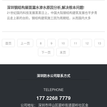
深圳钢结构屋面漏水渗水原因分析,解决根本问题!
21世纪国内科技发展蒸蒸日上，中国大陆钢结构建筑发展也平步青
云走上新的台阶。钢结构建筑施工因为周期短，从而国内大多
首页
上一页
8
9
10
11
12
13
下一页
末页
深圳防水公司联系方式
TELEPHONE
177 2268 7779
公司地址： 深圳市坪山区碧岭街道碧岭社区金