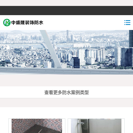
查看更多防水案例类型