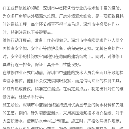
在工业建筑维护领域，深圳市中盛隆凭借专业的技术和丰富的经验，
为众多厂房解决外墙漏水难题。厂房外墙漏水维修，是一项细致且耗
时的系统工程，每个环节都容不得半点马虎，深圳市中盛隆在作业
时，特别注意以下关键要点。
维修行动开展前，准备工作必须做足。深圳市中盛隆要求作业人员全
面检查安全帽、安全带等防护装备，确保完好无损。尤其在高处作业
时，安全带的挂钩要牢固地扣在稳固的建筑结构上。同时，对维修工
具进行逐一排查，保证工具齐全且性能良好。
在维修作业正式启动前，深圳市中盛隆的技术人员会全面且细致地检
查漏水部位。他们不会仅凭借肉眼观察，而是借助专业的检测工具，
如红外热成像仪，精准定位漏点。在确定漏点后，制定出针对性的维
修方案，杜绝草率行事。
施工阶段，深圳市中盛隆始终坚持选用优质且专业的防水材料和先进
的工艺。例如，针对裂缝型漏水，采用高压灌浆技术填充裂缝；对于
大面积渗水，使用防水卷材进行铺贴。施工时，严格依照操作规范，
涂刷防水材料时保证均匀覆盖，避免出现漏刷、流坠等现象，每一道