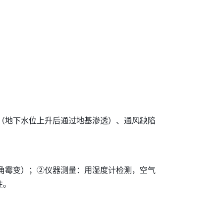
（地下水位上升后通过地基渗透）、通风缺陷
角霉变）；②仪器测量：用湿度计检测，空气
注。