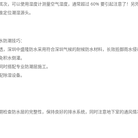
次，可以使用湿度计测量空气湿度，通常超过 60% 要引起注意了！
准定位潮湿源头。
水防潮技巧：
透，深圳中盛隆防水采用符合深圳气候的耐候防水材料，长效抵御雨水侵
免积水倒灌。
同时搭配专业防潮层施工。
配除湿设备。
期检查防水层的完整性，保持良好的排水系统，同时注意地下室的通风情