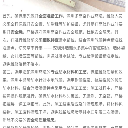
首先，确保事先做好
全面准备工作
，深圳多高空作业环境，维修人员
必须全程佩戴好安全帽、防滑鞋等防护装备，尤其是在高处作业时要
系好
安全绳
，严格遵守深圳高空作业安全规范，杜绝安全隐患。其
次，在进行维修前必须
细致排查
漏水部位，结合深圳气候特点精准找
准漏点，切忌草率行事 —— 深圳外墙漏水多集中在窗框周边、墙体裂
缝、女儿墙压面等部位，需通过淋水试验、专业检测设备精准定位，
避免维修治标不治本。
第三，选用适配深圳环境的
专业防水材料和工艺
，保证维修质量和效
果。深圳中盛隆防水针对本地气候，选用耐候性强、抗裂性优的优质
防水材料，结合外墙渗漏特点采用专业施工工艺；施工过程中，严格
按照操作规范进行，确保防水材料均匀覆盖、无漏刷、无空鼓，严格
把控每一道工序细节。此外，施工结束后应及时清理现场，将材料包
装物、施工废料清理干净，避免残留垃圾堵塞排水口引发二次渗漏，
消除不必要的
安全与质量隐患
。
在维修后的检测阶段，需耐心等待一段时间，模拟深圳降雨、台风等