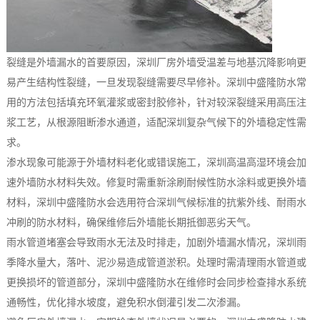
裂缝是外墙漏水的首要原因，深圳厂房外墙受温差与地基沉降影响更
易产生结构性裂缝，一旦发现裂缝需要尽早修补。深圳中盛隆防水常
用的方法包括填充环氧灌浆或密封胶修补，针对较深裂缝采用高压注
浆工艺，从根源阻断渗水通道，适配深圳复杂气候下的外墙稳定性需
求。
渗水现象可能源于外墙材料老化或错误施工，深圳高温高湿环境会加
速外墙防水材料失效。修复时需重新涂刷耐候性防水涂料或更换外墙
材料，深圳中盛隆防水会选用符合深圳气候标准的抗紫外线、耐雨水
冲刷的防水材料，确保维修后外墙能长期抵御恶劣天气。
雨水管道堵塞会导致雨水无法及时排走，加剧外墙漏水情况，深圳雨
季降水量大，落叶、泥沙易造成管道淤积。处理时需清理雨水管道或
更换损坏的管道部分，深圳中盛隆防水在维修时会同步检查排水系统
通畅性，优化排水坡度，避免积水倒灌引发二次渗漏。