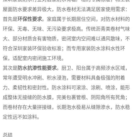
屋面防水要求差异极大，防水卷材无法满足居家使用需求：
首先是
环保性要求
。家庭属于长期居住空间，对防水材料的
环保、无毒、无味、无污染要求极高。传统沥青类卷材气味
大、部分材质含有害物质，密闭室内空间难以通风散味，不
符合深圳家装环保验收标准；而专用家装防水涂料水性环
保，适配室内密闭施工环境。
其次是
防水抗渗性能要求
。厨卫、阳台属于高频涉水区域，
常年遭受明水冲刷、积水浸泡，需要材料具备极强的附着
力、柔韧性和密封性。防水涂料可滚涂、涂刷、喷涂，能形
成整体无接缝的防水膜，完美包裹管根、阴阳角所有死角；
而卷材存在大量拼接缝，长期泡水极易从缝隙渗水，防水稳
定性远不如涂料。
总结