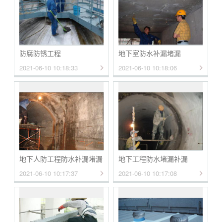
防腐防锈工程
地下室防水补漏堵漏
2021-06-10 10:18:33
2021-06-10 10:18:06
地下人防工程防水补漏堵漏
地下工程防水堵漏补漏
2021-06-10 10:17:37
2021-06-10 10:17:08