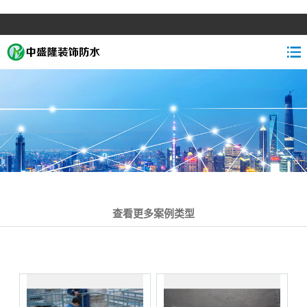
查看更多案例类型