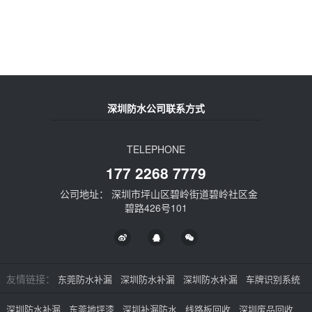
深圳防水公司联系方式
TELEPHONE
177 2268 7779
公司地址： 深圳市坪山区碧岭街道碧岭社区金
碧路426号101
友情链接：
东莞防水补漏
深圳防水补漏
深圳防水补漏
车牌识别系统
深圳防水补漏
东莞地坪漆
深圳补漏防水
线路板回收
深圳废品回收