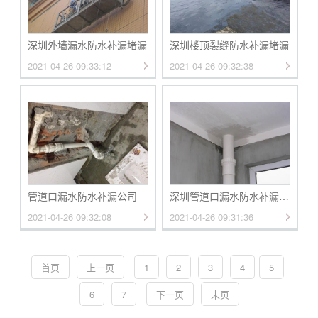
深圳外墙漏水防水补漏堵漏
深圳楼顶裂缝防水补漏堵漏
2021-04-26 09:33:12
2021-04-26 09:32:38
管道口漏水防水补漏公司
深圳管道口漏水防水补漏堵漏
2021-04-26 09:32:08
2021-04-26 09:31:36
首页
上一页
1
2
3
4
5
6
7
下一页
末页