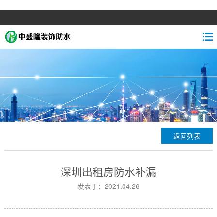
返回列表
深圳出租房防水补漏
发表于：2021.04.26