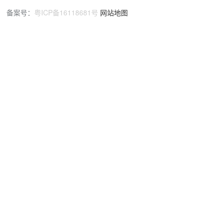
备案号：
粤ICP备16118681号
网站地图