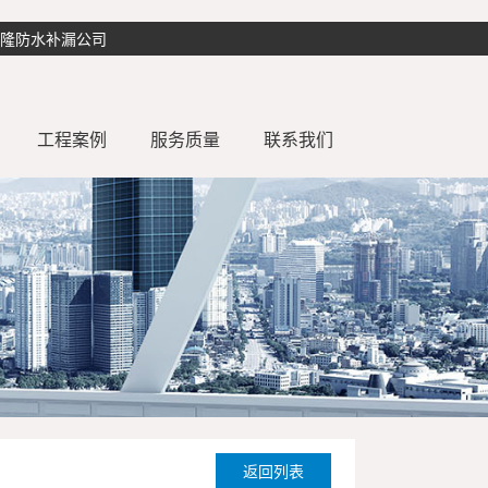
盛隆防水补漏公司
工程案例
服务质量
联系我们
补漏
常见问题
防水补漏案例
厨房防水补漏
防水知识
楼面防水补漏
防水解决方案
阳台防水补漏
漏
窗台防水补漏
水池防水补漏
彩钢瓦防水翻新
补漏
厂房防水补漏
返回列表